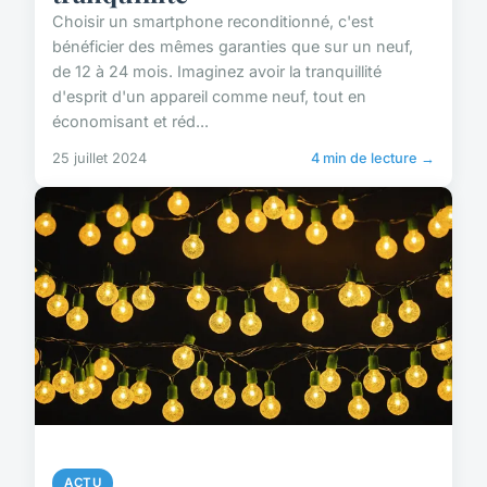
Choisir un smartphone reconditionné, c'est
bénéficier des mêmes garanties que sur un neuf,
de 12 à 24 mois. Imaginez avoir la tranquillité
d'esprit d'un appareil comme neuf, tout en
économisant et réd...
25 juillet 2024
4 min de lecture →
ACTU