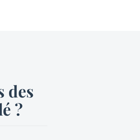
s des
lé ?