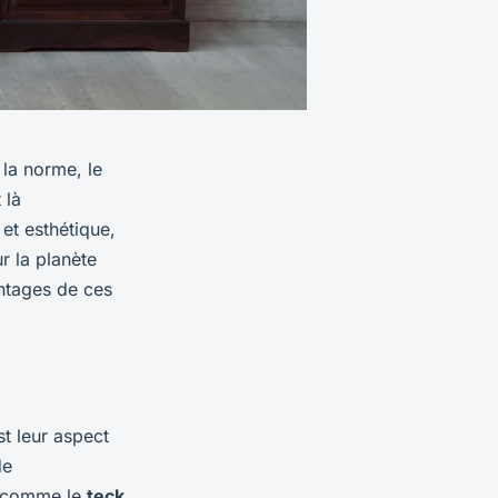
la norme, le
 là
et esthétique,
r la planète
antages de ces
st leur aspect
de
 comme le
teck
,