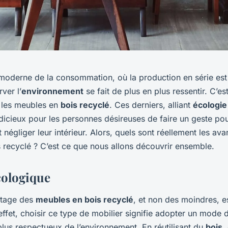
oderne de la consommation, où la production en série est 
ver l’
environnement
se fait de plus en plus ressentir. C’est
t les meubles en
bois recyclé
. Ces derniers, alliant
écologie
dicieux pour les personnes désireuses de faire un geste pou
 négliger leur intérieur. Alors, quels sont réellement les av
 recyclé ? C’est ce que nous allons découvrir ensemble.
cologique
ntage des
meubles en bois recyclé
, et non des moindres, e
ffet, choisir ce type de mobilier signifie adopter un mode 
us respectueux de l’environnement. En réutilisant du
bois
,