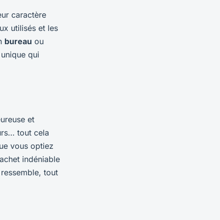
eur caractère
x utilisés et les
un
bureau
ou
 unique qui
eureuse et
rs… tout cela
Que vous optiez
achet indéniable
 ressemble, tout