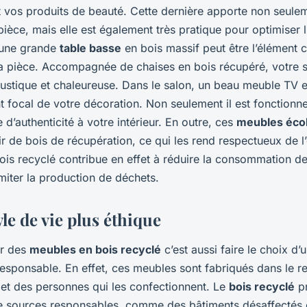
et vos produits de beauté. Cette dernière apporte non seule
pièce, mais elle est également très pratique pour optimiser 
 une grande
table basse
en bois massif peut être l’élément 
la pièce. Accompagnée de chaises en bois récupéré, votre 
rustique et chaleureuse. Dans le salon, un beau meuble TV e
nt focal de votre décoration. Non seulement il est fonctionnel
 d’authenticité à votre intérieur. En outre, ces
meubles éco
ir de bois de récupération, ce qui les rend respectueux de 
 bois recyclé contribue en effet à réduire la consommation d
limiter la production de déchets.
le de vie plus éthique
ur des
meubles en bois recyclé
c’est aussi faire le choix d
responsable. En effet, ces meubles sont fabriqués dans le r
 et des personnes qui les confectionnent. Le
bois recyclé
pr
e sources responsables, comme des bâtiments désaffectés 