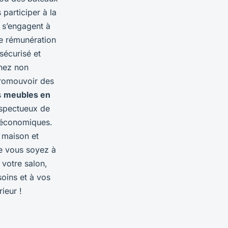
participer à la
 s’engagent à
ste rémunération
sécurisé et
enez non
promouvoir des
s
meubles en
espectueux de
t économiques.
 maison et
ue vous soyez à
 votre salon,
oins et à vos
rieur !