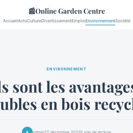
📰
Online Garden Centre
Accueil
Actu
Culture
Divertissement
Emploi
Environnement
Société
ENVIRONNEMENT
s sont les avantage
bles en bois recyc
admin
27 décembre 2023
5 min de lecture
A