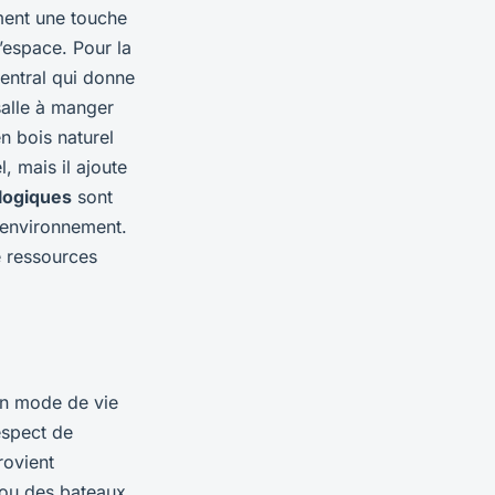
ment une touche
l’espace. Pour la
central qui donne
salle à manger
n bois naturel
, mais il ajoute
logiques
sont
l’environnement.
e ressources
’un mode de vie
espect de
ovient
ou des bateaux