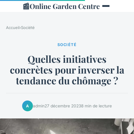
📰
Online Garden Centre
Accueil
›
Société
SOCIÉTÉ
Quelles initiatives
concrètes pour inverser la
tendance du chômage ?
admin
27 décembre 2023
8 min de lecture
A