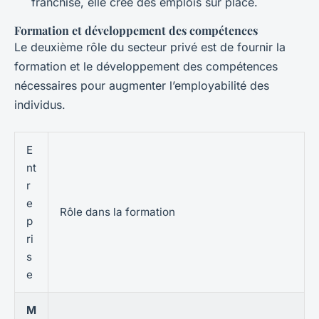
franchise, elle crée des emplois sur place.
Formation et développement des compétences
Le deuxième rôle du secteur privé est de fournir la
formation et le développement des compétences
nécessaires pour augmenter l’employabilité des
individus.
E
nt
r
e
Rôle dans la formation
p
ri
s
e
M